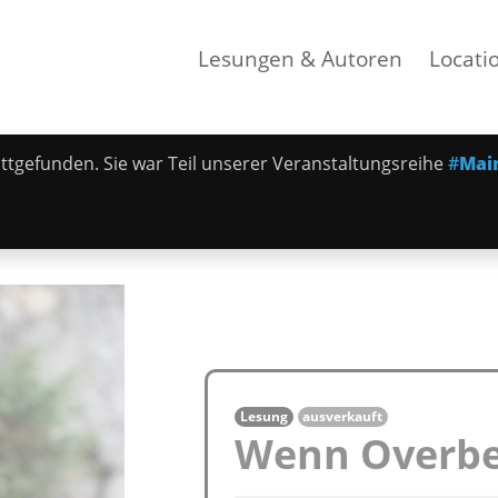
Lesungen & Autoren
Locati
tattgefunden. Sie war Teil unserer Veranstaltungsreihe
#
Mai
Lesung
ausverkauft
Wenn Overb