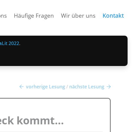
ons
Häufige Fragen
Wir über uns
Kontakt
n
Lit 2022
.
vorherige Lesung
/
nächste Lesung
eck kommt…