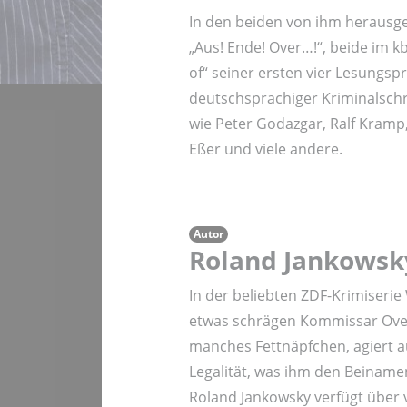
In den beiden von ihm herausg
„Aus! Ende! Over…!“, beide im kb
of“ seiner ersten vier Lesungs
deutschsprachiger Kriminalschri
wie Peter Godazgar, Ralf Kramp, 
Eßer und viele andere.
Autor
Roland Jankowsk
In der beliebten ZDF-Krimiserie 
etwas schrägen Kommissar Overbe
manches Fettnäpfchen, agiert 
Legalität, was ihm den Beiname
Roland Jankowsky verfügt über v